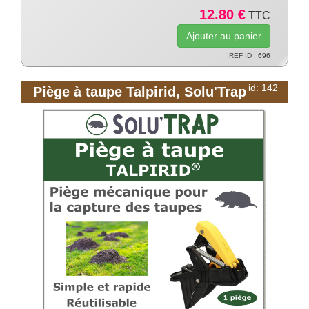
12.80 €
TTC
!REF ID : 696
id: 142
Piège à taupe Talpirid, Solu'Trap