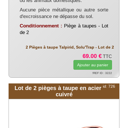
ou les animaux domestiques.
Aucune pièce métallique ou autre sorte
d'excroissance ne dépasse du sol.
Conditionnement :
Piège à taupes - Lot
de 2
2 Pièges à taupe Talpirid, Solu'Trap - Lot de 2
69.00 €
TTC
!REF ID : 3222
id: 726
Lot de 2 pièges à taupe en acier
cuivré